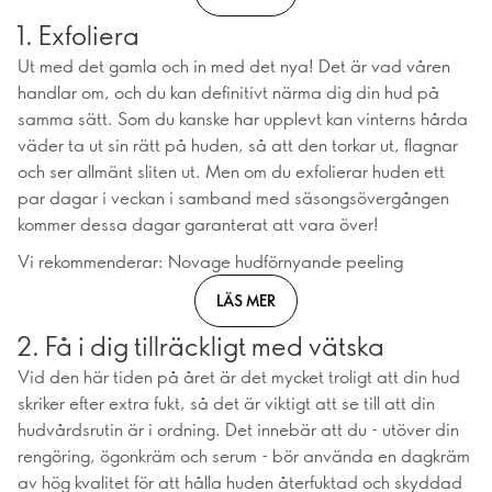
1. Exfoliera
Ut med det gamla och in med det nya! Det är vad våren
handlar om, och du kan definitivt närma dig din hud på
samma sätt. Som du kanske har upplevt kan vinterns hårda
väder ta ut sin rätt på huden, så att den torkar ut, flagnar
och ser allmänt sliten ut. Men om du exfolierar huden ett
par dagar i veckan i samband med säsongsövergången
kommer dessa dagar garanterat att vara över!
Vi rekommenderar: Novage hudförnyande peeling
LÄS MER
2. Få i dig tillräckligt med vätska
Vid den här tiden på året är det mycket troligt att din hud
skriker efter extra fukt, så det är viktigt att se till att din
hudvårdsrutin är i ordning. Det innebär att du - utöver din
rengöring, ögonkräm och serum - bör använda en dagkräm
av hög kvalitet för att hålla huden återfuktad och skyddad