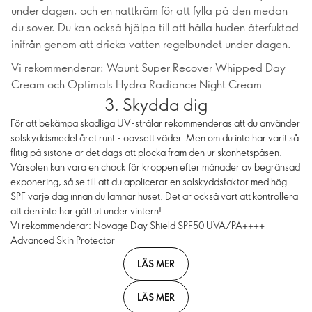
under dagen, och en nattkräm för att fylla på den medan
du sover. Du kan också hjälpa till att hålla huden återfuktad
inifrån genom att dricka vatten regelbundet under dagen.
Vi rekommenderar: Waunt Super Recover Whipped Day
Cream och Optimals Hydra Radiance Night Cream
3. Skydda dig
För att bekämpa skadliga UV-strålar rekommenderas att du använder
solskyddsmedel året runt - oavsett väder. Men om du inte har varit så
flitig på sistone är det dags att plocka fram den ur skönhetspåsen.
Vårsolen kan vara en chock för kroppen efter månader av begränsad
exponering, så se till att du applicerar en solskyddsfaktor med hög
SPF varje dag innan du lämnar huset. Det är också värt att kontrollera
att den inte har gått ut under vintern!
Vi rekommenderar: Novage Day Shield SPF50 UVA/PA++++
Advanced Skin Protector
LÄS MER
LÄS MER