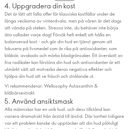
4. Uppgradera din kost
Det är lätt att falla offer för klassiska kostfällor under de
långa veckorna av vinterdvala, men på våren är det dags
att vända på steken. Stressa inte, du behöver inte börja
äta sallader varje dag! Försök helt enkelt att hålla en
balanserad kost - och gör din hud en tjänst genom att
fokusera på livsmedel som är rika på antioxidanter, som
blåbär, avokado och mörka bladgrönsaker. Ett överskott av
fria radikaler kan förstöra din hud och antioxidanter är ett
utmärkt sätt att motverka deras negativa effekter och
hjälpa din hud att se fräsch och strålande ut.
Vi rekommenderar: Wellosophy Astaxanthin &
blåbärsextrakt
5. Använd ansiktsmask
Alla människor har en unik hud, och dess tillstånd kan
variera dramatiskt från årstid till årstid. Där torrhet tidigare
var ett problem kanske du upptäcker att din hud plötsligt