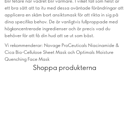
blir fetare när vädret blir varmare. I vilket fall som helst är
ett bra sätt att ta itu med dessa oväntade förändringar att
applicera en skäm bort ansiktsmask för att rikta in sig på
dina specifika behov. De är vanligtvis fullproppade med
högkoncentrerade ingredienser och är precis vad du
behöver för att få din hud att se ut som bäst.
Vi rekommenderar: Novage ProCeuticals Niacinamide &
Cica Bio-Cellulose Sheet Mask och Optimals Moisture
Quenching Face Mask
Shoppa produkterna