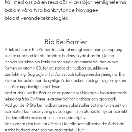
Följ med oss på en resa där vi avslöjar hemligheterna
bakom våra fyra banbrytande Novage+
bioaktiverande teknologier.
Bio Re:Barrier
Vi introducerar Bio Re:Barrier, vår teknologi med naturligt ursprung
som är utformad för att förbättra hudens skyddsbarriär. Denna
innovativa teknologi konkurrerar med niacinamideΔ3, den aktiva
formen av vitamin B3, för att stärka din hudbarriär, inklusive
återfuktning. Säg adjö till fuktförlust och kollagennedbrytning när Bio
Re:Barrier bekämpar de synliga ålderstecknen och ger dig en hy som
utstrålar ungdomlighet och lyster.
Vad är det? Bio Re:Barrier är en patentsökt Novage+ bioaktiverande
teknologi från Oriflame, extraherad från kråkbär och björkbark.
Vad gör den? Stärker hudbarriären, säkerställer optimal fuktretention
och motverkar nedbrytning av kollagen. Den återställer lyster och fukt
i huden, vilket resulterar i en mer ungdomlig hy.
Vem passar den bäst för? Perfekt för alla som vill motverka åldrande,
stärka hudbarriären och bevara värdefull fukt.