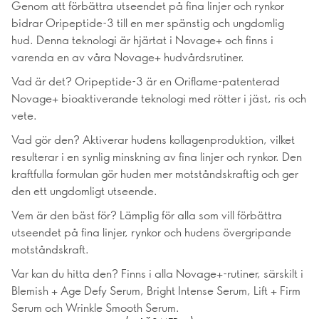
Genom att förbättra utseendet på fina linjer och rynkor
bidrar Oripeptide-3 till en mer spänstig och ungdomlig
hud. Denna teknologi är hjärtat i Novage+ och finns i
varenda en av våra Novage+ hudvårdsrutiner.
Vad är det? Oripeptide-3 är en Oriflame-patenterad
Novage+ bioaktiverande teknologi med rötter i jäst, ris och
vete.
Vad gör den? Aktiverar hudens kollagenproduktion, vilket
resulterar i en synlig minskning av fina linjer och rynkor. Den
kraftfulla formulan gör huden mer motståndskraftig och ger
den ett ungdomligt utseende.
Vem är den bäst för? Lämplig för alla som vill förbättra
utseendet på fina linjer, rynkor och hudens övergripande
motståndskraft.
Var kan du hitta den? Finns i alla Novage+-rutiner, särskilt i
Blemish + Age Defy Serum, Bright Intense Serum, Lift + Firm
Serum och Wrinkle Smooth Serum.