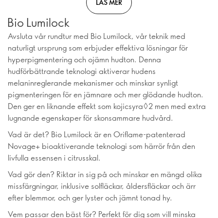
LÄS MER
Bio Lumilock
Avsluta vår rundtur med Bio Lumilock, vår teknik med
naturligt ursprung som erbjuder effektiva lösningar för
hyperpigmentering och ojämn hudton. Denna
hudförbättrande teknologi aktiverar hudens
melaninreglerande mekanismer och minskar synligt
pigmenteringen för en jämnare och mer glödande hudton.
Den ger en liknande effekt som kojicsyra◊2 men med extra
lugnande egenskaper för skonsammare hudvård.
Vad är det? Bio Lumilock är en Oriflame-patenterad
Novage+ bioaktiverande teknologi som härrör från den
livfulla essensen i citrusskal.
Vad gör den? Riktar in sig på och minskar en mängd olika
missfärgningar, inklusive solfläckar, åldersfläckar och ärr
efter blemmor, och ger lyster och jämnt tonad hy.
Vem passar den bäst för? Perfekt för dig som vill minska