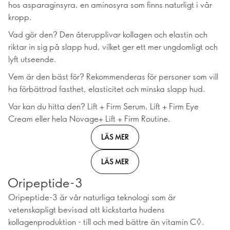
hos asparaginsyra, en aminosyra som finns naturligt i vår
kropp.
Vad gör den? Den återupplivar kollagen och elastin och
riktar in sig på slapp hud, vilket ger ett mer ungdomligt och
lyft utseende.
Vem är den bäst för? Rekommenderas för personer som vill
ha förbättrad fasthet, elasticitet och minska slapp hud.
Var kan du hitta den? Lift + Firm Serum, Lift + Firm Eye
Cream eller hela Novage+ Lift + Firm Routine.
LÄS MER
LÄS MER
Oripeptide-3
Oripeptide-3 är vår naturliga teknologi som är
vetenskapligt bevisad att kickstarta hudens
kollagenproduktion - till och med bättre än vitamin C◊.