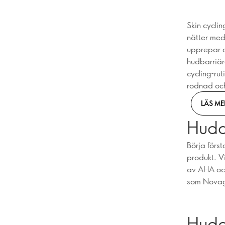
Skin cycli
nätter med
upprepar cy
hudbarriär
cycling-ru
rodnad och 
LÄS ME
Hudcy
Börja förs
produkt. V
av AHA och
som Novag
Hudcy