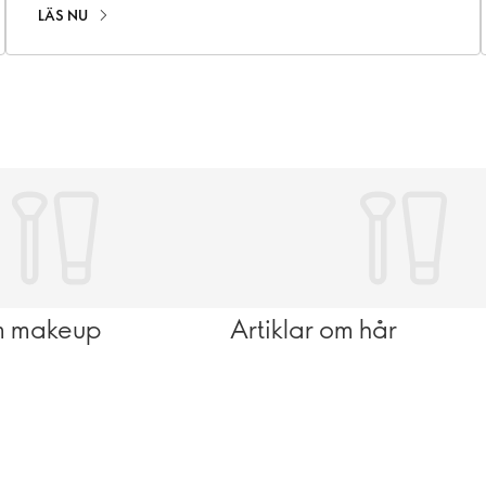
LÄS NU
om makeup
Artiklar om hår