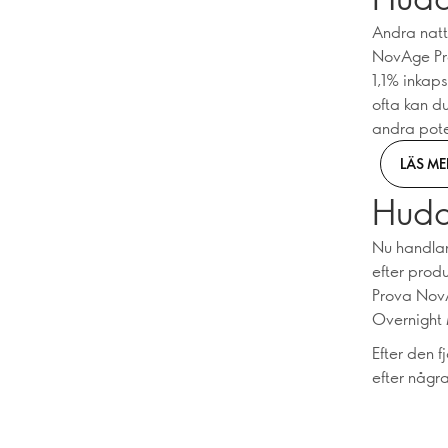
Andra natt
NovAge Pro
1,1% inkaps
ofta kan d
andra poten
LÄS ME
Hudcy
Nu handlar 
efter prod
Prova NovA
Overnight 
Efter den f
efter någr