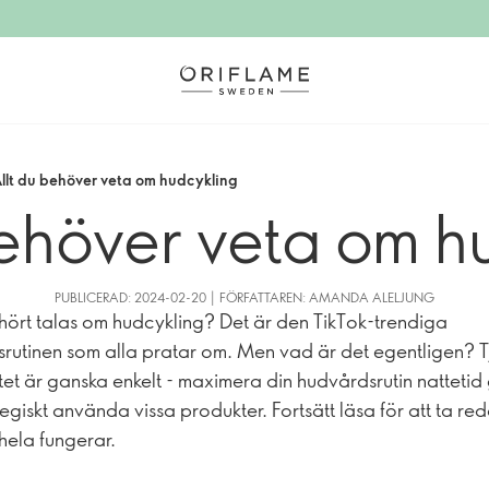
llt du behöver veta om hudcykling
behöver veta om h
PUBLICERAD: 2024-02-20 | FÖRFATTAREN: AMANDA ALELJUNG
hört talas om hudcykling? Det är den TikTok-trendiga
srutinen som alla pratar om. Men vad är det egentligen? T
et är ganska enkelt - maximera din hudvårdsrutin natteti
tegiskt använda vissa produkter. Fortsätt läsa för att ta re
 hela fungerar.