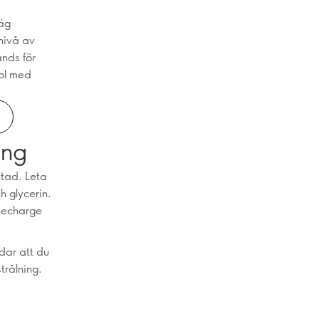
väg
nivå av
änds för
nol med
ing
ktad. Leta
h glycerin.
Recharge
vdar att du
trålning.