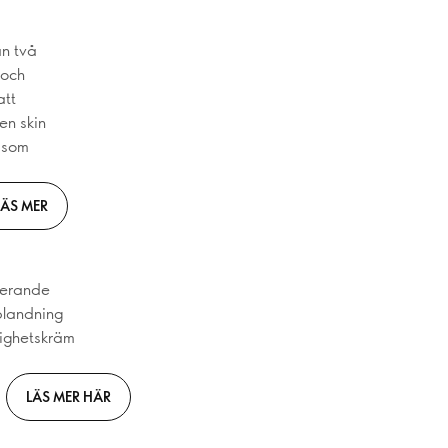
an två
 och
att
en skin
m som
LÄS MER
ierande
blandning
tighetskräm
LÄS MER HÄR