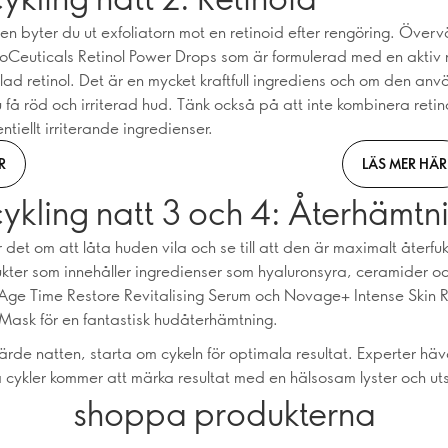
en byter du ut exfoliatorn mot en retinoid efter rengöring. Över
Ceuticals Retinol Power Drops som är formulerad med en aktiv 
lad retinol. Det är en mycket kraftfull ingrediens och om den anv
u få röd och irriterad hud. Tänk också på att inte kombinera reti
tiellt irriterande ingredienser.
R
LÄS MER HÄR
kling natt 3 och 4: Återhämtn
det om att låta huden vila och se till att den är maximalt återfu
ukter som innehåller ingredienser som hyaluronsyra, ceramider oc
ge Time Restore Revitalising Serum och Novage+ Intense Skin 
Mask för en fantastisk hudåterhämtning.
järde natten, starta om cykeln för optimala resultat. Experter hä
a cykler kommer att märka resultat med en hälsosam lyster och uts
shoppa produkterna