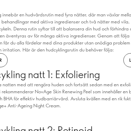
ng innebär en hudvårdsrutin med fyra nätter, där man växlar mell
 behandlingar med aktiva ingredienser och två nätter med vila,
keln. Denna rutin syftar till att balansera din hud och förhindra 
en äventyras av för många aktiva ingredienser. Genom att följa 
tin får du alla fördelar med dina produkter utan onödiga proble
irritation. Här är den hudcyklingsrutin du behöver följa:
R
kling natt 1: Exfoliering
ta natten med att rengöra huden och fortsätt sedan med en exfol
i rekommenderar NovAge Skin Renewing Peel som innehåller en 
 BHA för effektiv hudbarriärvård. Avsluta kvällen med en rik fuk
e+ Anti-Ageing Night Cream.
kling natt 2: Retinoid