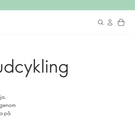
udcykling
ja,
d genom
da på